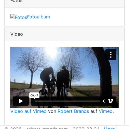
Fotos
Fotoalbum
Video
Video auf Vimeo
von
Robert Brands
auf
Vimeo
.